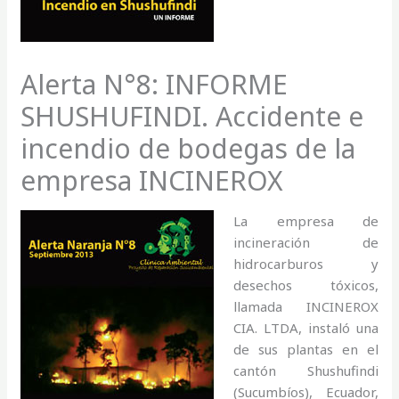
Alerta N°8: INFORME
SHUSHUFINDI. Accidente e
incendio de bodegas de la
empresa INCINEROX
La empresa de
incineración de
hidrocarburos y
desechos tóxicos,
llamada INCINEROX
CIA. LTDA, instaló una
de sus plantas en el
cantón Shushufindi
(Sucumbíos), Ecuador,