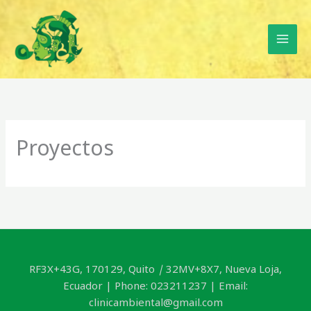
Ir
al
contenido
Proyectos
RF3X+43G, 170129, Quito
|
32MV+8X7, Nueva Loja,
Ecuador | Phone: 023211237 | Email:
clinicambiental@gmail.com