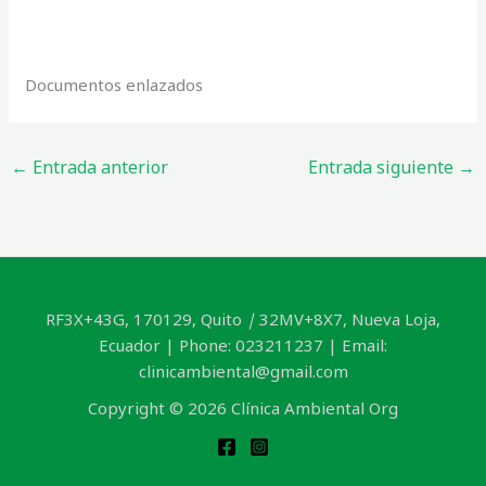
Documentos enlazados
←
Entrada anterior
Entrada siguiente
→
RF3X+43G, 170129, Quito
|
32MV+8X7, Nueva Loja,
Ecuador | Phone: 023211237 | Email:
clinicambiental@gmail.com
Copyright © 2026 Clínica Ambiental Org