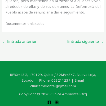
quieren, pero mantienen en la zozobra a quienes viven
alrededor de ellas y de sus derrames. La Defensoría del
Pueblo acaba de renunciar a darle seguimiento.
Documentos enlazados
←
Entrada anterior
Entrada siguiente
→
RF3X+43G, 170129, Quito
|
32MV+8X7, Nueva Loja,
Ecuador | Phone: 023211237 | Email:
clinicambiental@gmail.com
Copyright © 2026 Clínica Ambiental Org