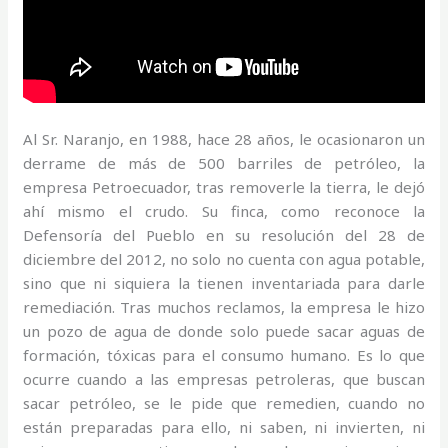
Al Sr. Naranjo, en 1988, hace 28 años, le ocasionaron un
derrame de más de 500 barriles de petróleo, la
empresa Petroecuador, tras removerle la tierra, le dejó
ahí mismo el crudo. Su finca, como reconoce la
Defensoría del Pueblo en su resolución del 28 de
diciembre del 2012, no solo no cuenta con agua potable,
sino que ni siquiera la tienen inventariada para darle
remediación. Tras muchos reclamos, la empresa le hizo
un pozo de agua de donde solo puede sacar aguas de
formación, tóxicas para el consumo humano. Es lo que
ocurre cuando a las empresas petroleras, que buscan
sacar petróleo, se le pide que remedien, cuando no
están preparadas para ello, ni saben, ni invierten, ni